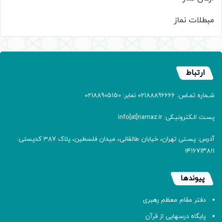
مبطلات نماز
ارتباط
شـماره تمـاس: 02188896666 نمابر: 02188905150
پسـت الـکترونیـکی: info[at]namaz.ir
آدرس: پسـتی تهران، خیابان طالقانی، میدان فلسطین، پلاک 387 کدپستی:
۱۴۱۶۷۱۳۸۱۱
پیوندها
دفتر مقام معظم رهبری
پایگاه درسهایی از قرآن