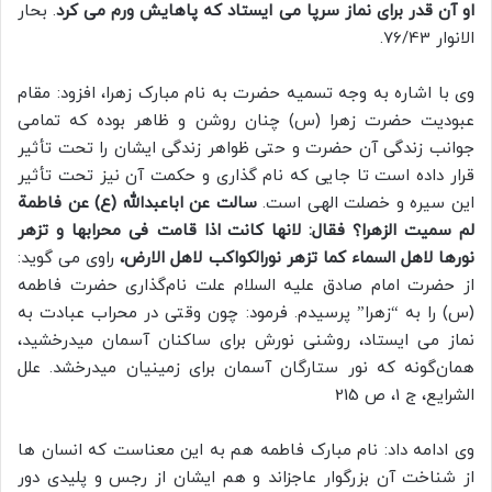
او آن قدر برای نماز سرپا می ایستاد که پاهایش ورم می کرد
. بحار
الانوار 76/43.
وی با اشاره به وجه تسمیه حضرت به نام مبارک زهرا، افزود: مقام
عبودیت حضرت زهرا (س) چنان روشن و ظاهر بوده که تمامی
جوانب زندگی آن حضرت و حتی ظواهر زندگی ایشان را تحت تأثیر
قرار داده است تا جایی که نام گذاری و حکمت آن نیز تحت تأثیر
این سیره و خصلت الهی است.
سالت عن اباعبدالله (ع) عن فاطمة
لم سمیت الزهرا؟ فقال: لانها کانت اذا قامت فی محرابها و تزهر
نورها لاهل السماء کما تزهر نورالکواکب لاهل الارض،
راوی می‏ گوید:
از حضرت امام صادق علیه السلام علت نام‌گذاری حضرت فاطمه
(س) را به “زهرا” پرسیدم. فرمود: چون وقتی در محراب عبادت به
نماز می‏ ایستاد، روشنی نورش برای ساکنان آسمان می‏درخشید،
همان‌گونه که نور ستارگان آسمان برای زمینیان می‏درخشد. علل
الشرایع، ج 1، ص 215
وی ادامه داد: نام مبارک فاطمه هم به این معناست که انسان ها
از شناخت آن بزرگوار عاجزاند و هم ایشان از رجس و پلیدی دور