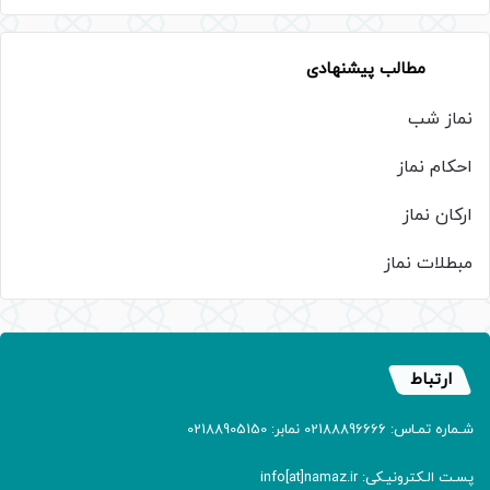
مطالب پیشنهادی
نماز شب
احکام نماز
ارکان نماز
مبطلات نماز
ارتباط
شـماره تمـاس: 02188896666 نمابر: 02188905150
پسـت الـکترونیـکی: info[at]namaz.ir