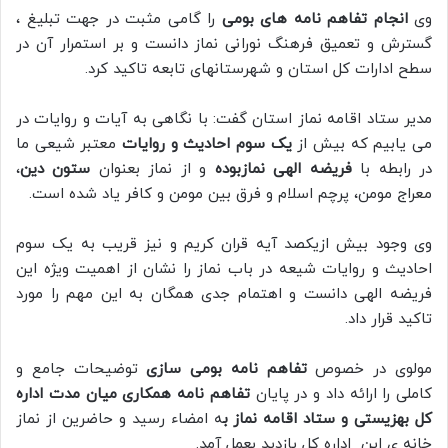
وی
انجام تفاهم نامه های بومی
را گامی مثبت در جهت تبلیغ ،
گسترش و تعمیق فرهنگ نورانی نماز دانست و بر استمرار آن در
سطح ادارات کل استان و شهرستانهای تابعه تاکید کرد.
مدیر ستاد اقامه نماز استان گفت: با نگاهی به آیات و روایات در
می یابیم که بیش از
یک سوم احادیث و روایات
معتبر شیعی ما
در رابطه با
فریضه الهی نمازبوده
و از نماز بعنوان
ستون دین
،
معراج مومن، پرچم اسلام و فرق بین مومن و کافر یاد شده است.
وی وجود بیش ازیکصد آیه قران کریم و نیز قریب به یک سوم
احادیث و روایات شیعه در باب نماز را نشان از اهمیت ویژه این
فریضه الهی دانست و اهتمام جدی همگان به این مهم را مورد
تاکید قرار داد.
مولوی در خصوص
تفاهم نامه بومی سازی
توضیحات جامع و
کاملی را ارائه داد و در پایان
تفاهم نامه همکاری میان مدت اداره
کل بهزیستی و ستاد اقامه نماز ب
ه امضاء رسید و حاضرین از نماز
خانه ی این اداره کل بازدید بعمل آمد.