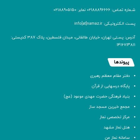
شـماره تمـاس: 02188896666 نمابر: 02188905150
پسـت الـکترونیـکی: info[at]namaz.ir
آدرس: پسـتی تهران، خیابان طالقانی، میدان فلسطین، پلاک 387 کدپستی:
۱۴۱۶۷۱۳۸۱۱
پیوندها
دفتر مقام معظم رهبری
پایگاه درسهایی از قرآن
بنیاد فرهنگی حضرت مهدی موعود (عج)
مجمع خیرین مسجد ساز
مرکز تخصصی نماز
هتل نماز مشهد
سامانه نماز من