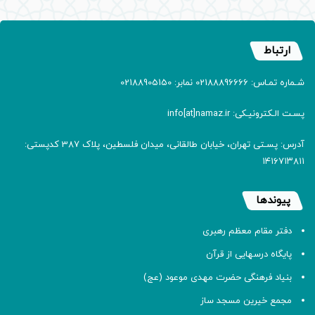
ارتباط
شـماره تمـاس: 02188896666 نمابر: 02188905150
پسـت الـکترونیـکی: info[at]namaz.ir
آدرس: پسـتی تهران، خیابان طالقانی، میدان فلسطین، پلاک 387 کدپستی:
۱۴۱۶۷۱۳۸۱۱
پیوندها
دفتر مقام معظم رهبری
پایگاه درسهایی از قرآن
بنیاد فرهنگی حضرت مهدی موعود (عج)
مجمع خیرین مسجد ساز