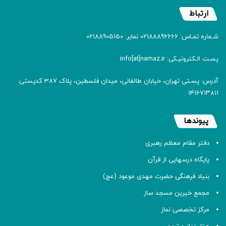
ارتباط
شـماره تمـاس: 02188896666 نمابر: 02188905150
پسـت الـکترونیـکی: info[at]namaz.ir
آدرس: پسـتی تهران، خیابان طالقانی، میدان فلسطین، پلاک 387 کدپستی:
۱۴۱۶۷۱۳۸۱۱
پیوندها
دفتر مقام معظم رهبری
پایگاه درسهایی از قرآن
بنیاد فرهنگی حضرت مهدی موعود (عج)
مجمع خیرین مسجد ساز
مرکز تخصصی نماز