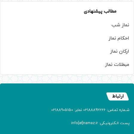
مطالب پیشنهادی
نماز شب
احکام نماز
ارکان نماز
مبطلات نماز
ارتباط
شـماره تمـاس: 02188896666 نمابر: 02188905150
پسـت الـکترونیـکی: info[at]namaz.ir