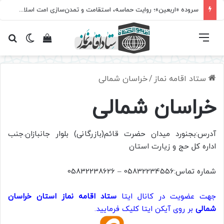
سروده‌ «اربعین»؛ روایت حماسه، استقامت و تمدن‌سازی امت اسلامی
فهرست
تغییر پ
مشاهده سبد 
جس
ستاد اقامه نماز
/
خراسان شمالی
خراسان شمالی
آدرس:بجنورد میدان حضرت قائم(بازرگانی) بلوار جانبازان.جنب
اداره کل حج و زیارت استان
شماره تماس:05832234556 – 05832238626
جهت عضویت در کانال ایتا
ستاد اقامه نماز استان خراسان
شمالی
بر روی آیکن ایتا کلیک فرمایید.