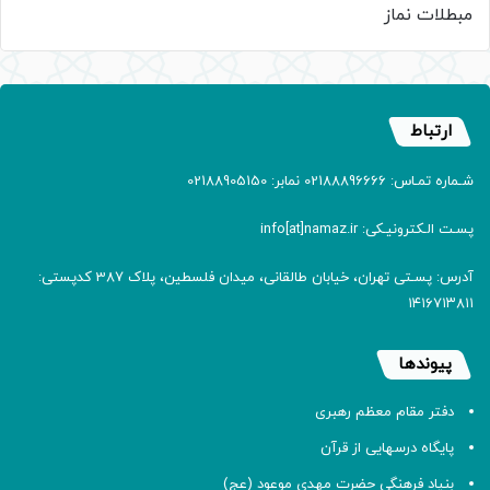
مبطلات نماز
ارتباط
شـماره تمـاس: 02188896666 نمابر: 02188905150
پسـت الـکترونیـکی: info[at]namaz.ir
آدرس: پسـتی تهران، خیابان طالقانی، میدان فلسطین، پلاک 387 کدپستی:
۱۴۱۶۷۱۳۸۱۱
پیوندها
دفتر مقام معظم رهبری
پایگاه درسهایی از قرآن
بنیاد فرهنگی حضرت مهدی موعود (عج)