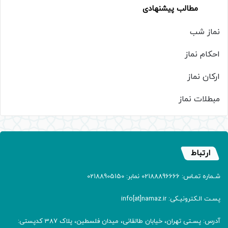
مطالب پیشنهادی
نماز شب
احکام نماز
ارکان نماز
مبطلات نماز
ارتباط
شـماره تمـاس: 02188896666 نمابر: 02188905150
پسـت الـکترونیـکی: info[at]namaz.ir
آدرس: پسـتی تهران، خیابان طالقانی، میدان فلسطین، پلاک 387 کدپستی: