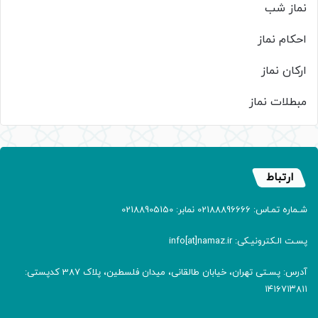
نماز شب
احکام نماز
ارکان نماز
مبطلات نماز
ارتباط
شـماره تمـاس: 02188896666 نمابر: 02188905150
پسـت الـکترونیـکی: info[at]namaz.ir
آدرس: پسـتی تهران، خیابان طالقانی، میدان فلسطین، پلاک 387 کدپستی:
۱۴۱۶۷۱۳۸۱۱