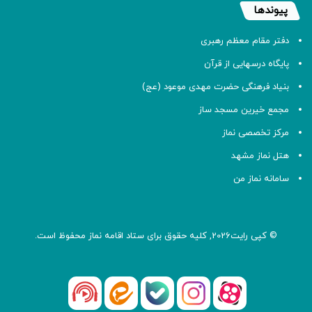
پیوندها
دفتر مقام معظم رهبری
پایگاه درسهایی از قرآن
بنیاد فرهنگی حضرت مهدی موعود (عج)
مجمع خیرین مسجد ساز
مرکز تخصصی نماز
هتل نماز مشهد
سامانه نماز من
© کپی رایت2026, کلیه حقوق برای ستاد اقامه
نماز
محفوظ است.
آپارات
بله
اینستاگرام
ایتا
شنوتو