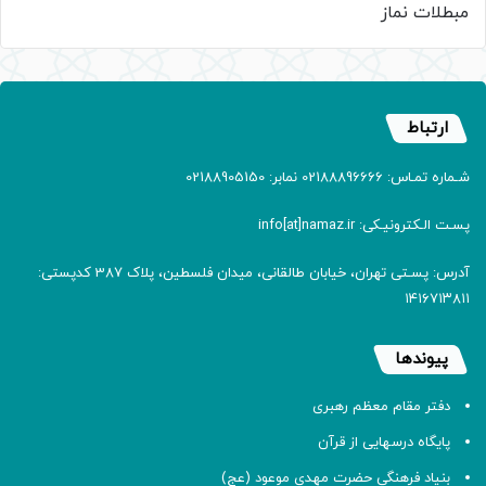
مبطلات نماز
ارتباط
شـماره تمـاس: 02188896666 نمابر: 02188905150
پسـت الـکترونیـکی: info[at]namaz.ir
آدرس: پسـتی تهران، خیابان طالقانی، میدان فلسطین، پلاک 387 کدپستی:
۱۴۱۶۷۱۳۸۱۱
پیوندها
دفتر مقام معظم رهبری
پایگاه درسهایی از قرآن
بنیاد فرهنگی حضرت مهدی موعود (عج)