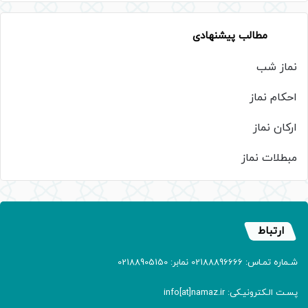
مطالب پیشنهادی
نماز شب
احکام نماز
ارکان نماز
مبطلات نماز
ارتباط
شـماره تمـاس: 02188896666 نمابر: 02188905150
پسـت الـکترونیـکی: info[at]namaz.ir