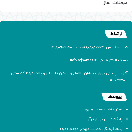
مبطلات نماز
ارتباط
شـماره تمـاس: 02188896666 نمابر: 02188905150
پسـت الـکترونیـکی: info[at]namaz.ir
آدرس: پسـتی تهران، خیابان طالقانی، میدان فلسطین، پلاک 387 کدپستی:
۱۴۱۶۷۱۳۸۱۱
پیوندها
دفتر مقام معظم رهبری
پایگاه درسهایی از قرآن
بنیاد فرهنگی حضرت مهدی موعود (عج)