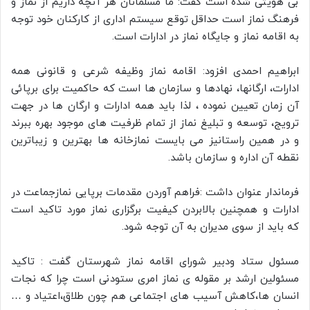
بی هویتی شده است گفت: ما مسلمانان هر آنچه داریم از نماز و
فرهنگ نماز است حداقل توقع سیستم اداری از کارکنان خود توجه
به اقامه نماز و جایگاه نماز در ادارات است.
ابراهیم احمدی افزود: اقامه نماز وظیفه شرعی و قانونی همه
ادارات، ارگانها، نهادها و سازمان ها است که حاکمیت برای برپائی
آن زمان تعیین نموده ، لذا باید همه ادارات و ارگان ها در جهت
ترویج، توسعه و تبلیغ نماز از تمام ظرفیت های موجود بهره ببرند
و در همین راستانیز می بایست نمازخانه ها بهترین و زیباترین
نقطه آن اداره و سازمان باشد.
فرماندار عنوان داشت :فراهم آوردن مقدمات برپایی نمازجماعت در
ادارات و همچنین بالابردن کیفیت برگزاری نماز مورد تاکید است
که باید از سوی مدیران به آن توجه شود.
مسئول ستاد ودبیر شورای اقامه نماز شهرستان گفت : تاکید
مسئولین ارشد بر مقوله ی نماز امری ستودنی است چرا که نجات
انسان ها،کاهش آسیب های اجتماعی هم چون طلاق،اعتیاد و …