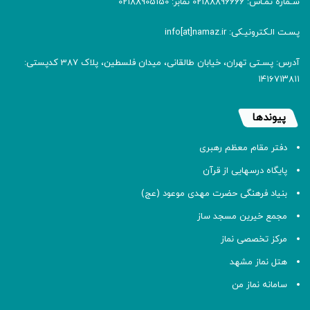
شـماره تمـاس: 02188896666 نمابر: 02188905150
پسـت الـکترونیـکی: info[at]namaz.ir
آدرس: پسـتی تهران، خیابان طالقانی، میدان فلسطین، پلاک 387 کدپستی:
۱۴۱۶۷۱۳۸۱۱
پیوندها
دفتر مقام معظم رهبری
پایگاه درسهایی از قرآن
بنیاد فرهنگی حضرت مهدی موعود (عج)
مجمع خیرین مسجد ساز
مرکز تخصصی نماز
هتل نماز مشهد
سامانه نماز من