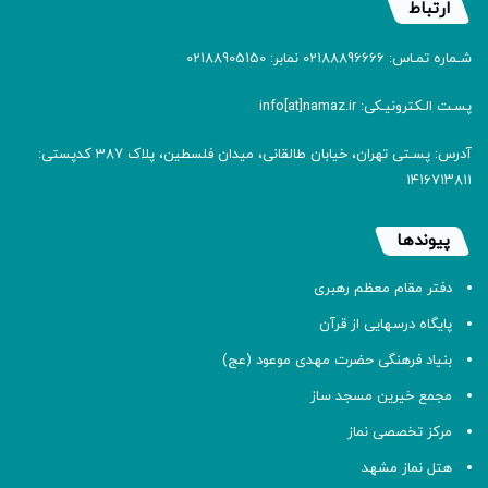
ارتباط
شـماره تمـاس: 02188896666 نمابر: 02188905150
پسـت الـکترونیـکی: info[at]namaz.ir
آدرس: پسـتی تهران، خیابان طالقانی، میدان فلسطین، پلاک 387 کدپستی:
۱۴۱۶۷۱۳۸۱۱
پیوندها
دفتر مقام معظم رهبری
پایگاه درسهایی از قرآن
بنیاد فرهنگی حضرت مهدی موعود (عج)
مجمع خیرین مسجد ساز
مرکز تخصصی نماز
هتل نماز مشهد