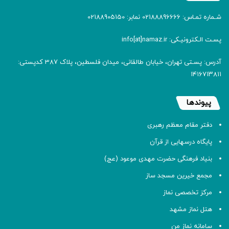
شـماره تمـاس: 02188896666 نمابر: 02188905150
پسـت الـکترونیـکی: info[at]namaz.ir
آدرس: پسـتی تهران، خیابان طالقانی، میدان فلسطین، پلاک 387 کدپستی:
۱۴۱۶۷۱۳۸۱۱
پیوندها
دفتر مقام معظم رهبری
پایگاه درسهایی از قرآن
بنیاد فرهنگی حضرت مهدی موعود (عج)
مجمع خیرین مسجد ساز
مرکز تخصصی نماز
هتل نماز مشهد
سامانه نماز من