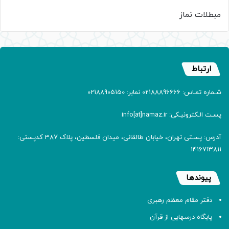
مبطلات نماز
ارتباط
شـماره تمـاس: 02188896666 نمابر: 02188905150
پسـت الـکترونیـکی: info[at]namaz.ir
آدرس: پسـتی تهران، خیابان طالقانی، میدان فلسطین، پلاک 387 کدپستی:
۱۴۱۶۷۱۳۸۱۱
پیوندها
دفتر مقام معظم رهبری
پایگاه درسهایی از قرآن