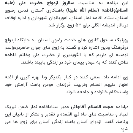
این برنامه به مناسبت
سالروز ازدواج حضرت علی (علیه
السلام)وفاطمه (سلام الله علیها)
باهمکاری آستان قدس رضوی
استان، ستاد اقامه نماز استان، اموربانوان شهرداری و اداره اوقاف
درتالار اندیشه الگلی برای ۵۳ زوج برگزار شد.
روزنیک
مسئول کانون های خدمت رضوی استان به جایگاه ازدواج
درفرهنگ ودین اشاره کرد و گفت: به زوج های جوان حاضردرمراسم
توصیه ای داریم که با الگوپذیری از حضرت علی وخانم فاطمه
تلاش کنند که به عهدو پیمان خود در زندگی پایبند باشند.
وی ادامه داد: سعی کنند در کنار یکدیگر وبا بهره گیری از ائمه
اطهار علیهم السلام وتربیت فرزندان مومن باعث آرامش خود
واستحکام خانواده و جامعه شوند.
درادامه
حجت الاسلام آقاجانی
مدیر ستاداقامه نماز ضمن تبریک
اعیاد و مناسبت های ماه ذی القعده و تقدیر و تشکر از بانیان این
برنامه، گفت: ازدواج آسان باعث زندگی آسان برای زوج ها می
شود.