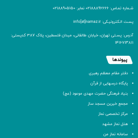
شـماره تمـاس: 02188896666 نمابر: 02188905150
پسـت الـکترونیـکی: info[at]namaz.ir
آدرس: پسـتی تهران، خیابان طالقانی، میدان فلسطین، پلاک 387 کدپستی:
۱۴۱۶۷۱۳۸۱۱
پیوندها
دفتر مقام معظم رهبری
پایگاه درسهایی از قرآن
بنیاد فرهنگی حضرت مهدی موعود (عج)
مجمع خیرین مسجد ساز
مرکز تخصصی نماز
هتل نماز مشهد
سامانه نماز من