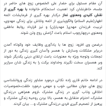
آن مقام مسئول برای حضار علی الخصوص زوج های حاضر در
جلسه، خاطرنشان کرد: اهمیت استحکام خانواده
با بهره گیری از
نقش کلیدی ومعنوی نماز
درکنار بهره گیری از فرمایشات ائمه
اطهار(علیم السلام) والگوپذیری از ائمه وتلاش برای زندگی مهدوی،
تربیت فرزندان مهدی( مهدیاران) و نیز قرارداد روابط عاطفی
ومعنوی درچهارچوب اسلام باعث آرامش روح وتن شوند.
درضمن وی افزود: زوج ها با یادآوری وظايف خود وکوتاه آمدن
دربرابر مشکلات وسازش با همسر وآسان گیری زندگی به دور از
تجملات وتوجه ویژه به معنویات باعث ارتقای دینی یکدیگر شوند
وبر همسران سخت نگیرند وخداوند برکت را به زندگی شان سرازیر
کند.
در ادامه خانم قاری زاده نکاتی درمورد مشاور زندگی وروانشناسی
زوج های جوان مطالبی خوب و مهمی درمورد خلقت،خصوصیات
اخلاقی وتاب آوری در زندگی مشترک ،لزوم همراهی درزندگی
مشترک، احترام متقابل به همسر، بالا بردن روحیه زندگی مشترک و
پرهیز از تصمیم گیری فردی درزندگی مشترک و… بیان کردند.