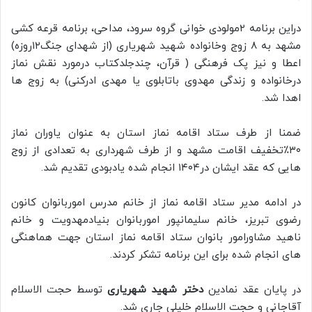
دراین برنامه ۲مولودی خوانی گروه سرود، مداحی، برنامه قرعه کشی
مشهد به ۸ زوج وخانواده شهید شهریاری (از شهدای جنگ۱۲روزه)
اعطا و نیز پک فرهنگی ( قرآن، چندجلدکتاب درمورد نقش نماز
درخانواده و زندگی مهدوی باتابلوی یا مهدی ادرکنی) به زوج ها
اهدا شد.
ضمنا از طرف ستاد اقامه نماز استان به عنوان یاوران نماز
۳۰٪تخفیف اقامت مشهد و از طرف شهرداری به تعدادی از زوج
هایی که عقد ایشان در۱۴۰۴ انجام شده یادبودی تقدیم شد.
در ادامه مدیر ستاد اقامه نماز از خانم مدرس اموربانوان کانون
رضوی تبریز، خانم سلیمانپور اموربانوان بنیادمهدویت و خانم
ناهید مشاورامور بانوان ستاد اقامه نماز استان جهت هماهنگی
های انجام شده برای این برنامه تشکر کردند.
در پایان عقد نمادین
دختر شهید شهریاری
توسط حجت الاسلام
آقاجانی و حجت الاسلام خلیلی جاری شد.