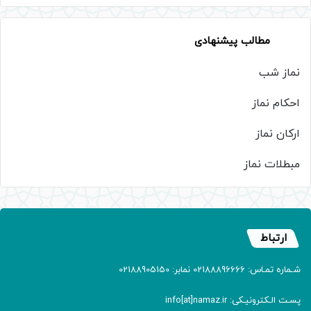
مطالب پیشنهادی
نماز شب
احکام نماز
ارکان نماز
مبطلات نماز
ارتباط
شـماره تمـاس: 02188896666 نمابر: 02188905150
پسـت الـکترونیـکی: info[at]namaz.ir