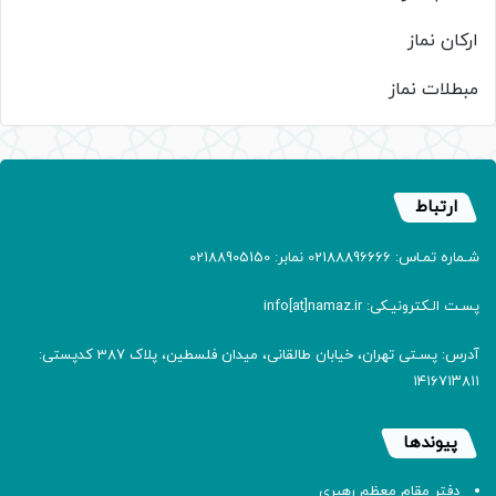
ارکان نماز
مبطلات نماز
ارتباط
شـماره تمـاس: 02188896666 نمابر: 02188905150
پسـت الـکترونیـکی: info[at]namaz.ir
آدرس: پسـتی تهران، خیابان طالقانی، میدان فلسطین، پلاک 387 کدپستی:
۱۴۱۶۷۱۳۸۱۱
پیوندها
دفتر مقام معظم رهبری