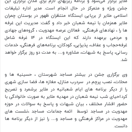
ملایر برگزار می‌شود و برنامه ریزیهای لازم برای مکان برگزاری این
جشن ویژه و متمرکز در حال انجام است. مدیر اداره تبلیغات
اسلامی ملایر از برپایی ایستگاه منتظران ظهور در بوستان چمران
ملایر همزمان با نیمه شعبان خبر داد و گفت: مدیریت این غرفه
ها را ، نهادهای فرهنگی، فعالان عرصه مهدویت ، گروه‌های جهادی
و مردمی برعهده دارند که این ایستگاه در 14 غرفه شامل
غرفه‌حجاب و عفاف، پذیرایی، کودکان، برنامه‌های فرهنگی، خدمات
رسانی، پاسخ به شبهات، مشاوره و… به مدت دو روز برگزار خواهد
شد.
وی برگزاری جشن در بیشتر مساجد شهرستان ، حسینیه ها و
محلات، نصب پرچم در سردرب منازل، مغازه ها، فضا سازی شهری
را از دیگر برنامه های ایام شعبانیه در ملایر برشمرد و تصریح
کرد:احیای شب نیمه شعبان در مهدیه ملایر به صورت خانوادگی با
حضور اقشار مختلف ، بیان شبهات و پاسخ به سوالات در حوزه
مهدویت در مساجد توسط ائمه جماعات مساجد ،نشست های
مهدویت در مراکز فرهنگی و مساجد و… را نیز از دیگر برنامه ها
دانست.