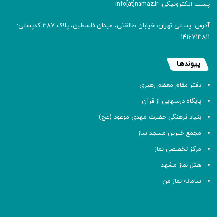
پسـت الـکترونیـکی: info[at]namaz.ir
آدرس: پسـتی تهران، خیابان طالقانی، میدان فلسطین، پلاک 387 کدپستی:
۱۴۱۶۷۱۳۸۱۱
پیوندها
دفتر مقام معظم رهبری
پایگاه درسهایی از قرآن
بنیاد فرهنگی حضرت مهدی موعود (عج)
مجمع خیرین مسجد ساز
مرکز تخصصی نماز
هتل نماز مشهد
سامانه نماز من