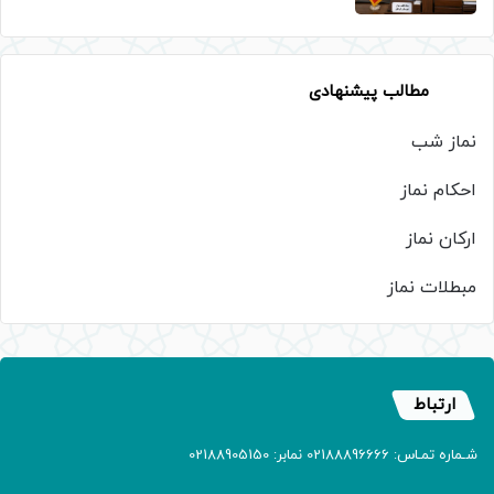
مطالب پیشنهادی
نماز شب
احکام نماز
ارکان نماز
مبطلات نماز
ارتباط
شـماره تمـاس: 02188896666 نمابر: 02188905150