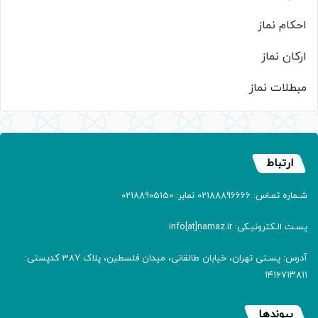
احکام نماز
ارکان نماز
مبطلات نماز
ارتباط
شـماره تمـاس: 02188896666 نمابر: 02188905150
پسـت الـکترونیـکی: info[at]namaz.ir
آدرس: پسـتی تهران، خیابان طالقانی، میدان فلسطین، پلاک 387 کدپستی:
۱۴۱۶۷۱۳۸۱۱
پیوندها