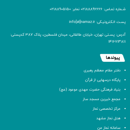
شـماره تمـاس: 02188896666 نمابر: 02188905150
پسـت الـکترونیـکی: info[at]namaz.ir
آدرس: پسـتی تهران، خیابان طالقانی، میدان فلسطین، پلاک 387 کدپستی:
۱۴۱۶۷۱۳۸۱۱
پیوندها
دفتر مقام معظم رهبری
پایگاه درسهایی از قرآن
بنیاد فرهنگی حضرت مهدی موعود (عج)
مجمع خیرین مسجد ساز
مرکز تخصصی نماز
هتل نماز مشهد
سامانه نماز من