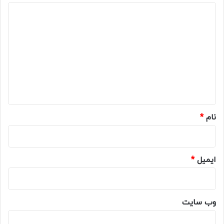
د
ی
د
گ
ا
ه
*
نام
*
ایمیل
*
وب‌ سایت