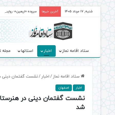
شنبه, 17 مرداد 1405
سروده‌ «اربعین»؛ روایت ح
آخرین خبرها
ستاد اقامه نماز
اخبار
استانها
مجله ن
ستاد اقامه نماز
/
اخبار
/
نشست گفتمان دینی در 
اخبار
اصفهان
نشست گفتمان دینی در هنرستان 
شد