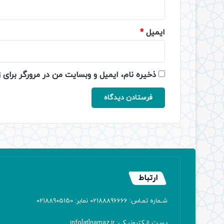
ایمیل
*
ذخیره نام، ایمیل و وبسایت من در مرورگر برای 
ارتباط
شـماره تمـاس: 02188896666 نمابر: 02188905150
پسـت الـکترونیـکی: info[at]namaz.ir