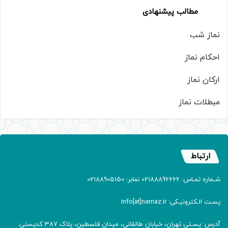
مطالب پیشنهادی
نماز شب
احکام نماز
ارکان نماز
مبطلات نماز
ارتباط
شـماره تمـاس: 02188896666 نمابر: 02188905150
پسـت الـکترونیـکی: info[at]namaz.ir
آدرس: پسـتی تهران، خیابان طالقانی، میدان فلسطین، پلاک 387 کدپستی: