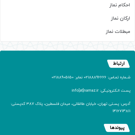
احکام نماز
ارکان نماز
مبطلات نماز
ارتباط
شـماره تمـاس: 02188896666 نمابر: 02188905150
پسـت الـکترونیـکی: info[at]namaz.ir
آدرس: پسـتی تهران، خیابان طالقانی، میدان فلسطین، پلاک 387 کدپستی:
۱۴۱۶۷۱۳۸۱۱
پیوندها