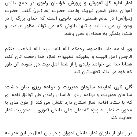
نماز اداره کل آموزش و پرورش خراسان رضوی
در جمع دانش
آموزان دختر ضمن تبریک ولادت حضرت زهرا(س) گفت: حضرت
زهرا(س) در عالم هستی، تنها بانویی است که خداى بزرگ را در
وجودش می ستاید و تنها بانوئى که مى تواند مظهر عبادت و
شکوه بندگی به معناى واقعى باشد.
وی ادامه داد: «الصلوه، رحمکم الله انما یرید الله لیذهب عنکم
الرجس اهل البیت و یطهرکم تطهیرا»؛ نماز، خدا رحمت تان کند،
همانا خدا مى خواهد پلیدى را از شما اهل بیت دور نموده، آن طور
که خود مى داند تطهیرتان کند.
گلی ناری نماینده سازمان مدیریت و برنامه ریزی
بیان داشت:
سازمان مدیریت و برنامه ریزی خراسان رضوی طی توافق نامه ای
که با ستاد اقامه نماز استان دارد تلاش می کند از طرح های با
محوریت نماز به ویژه گفتمان های دانش آموزی با محوریت نماز
حمایت کند.
در پایان از یاوران نماز، دانش آموزان و مربیان فعال در این مدرسه