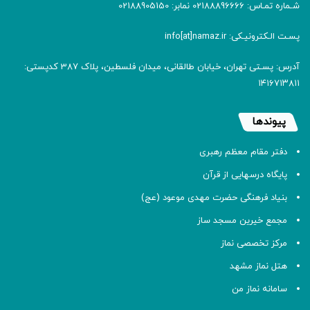
شـماره تمـاس: 02188896666 نمابر: 02188905150
پسـت الـکترونیـکی: info[at]namaz.ir
آدرس: پسـتی تهران، خیابان طالقانی، میدان فلسطین، پلاک 387 کدپستی:
۱۴۱۶۷۱۳۸۱۱
پیوندها
دفتر مقام معظم رهبری
پایگاه درسهایی از قرآن
بنیاد فرهنگی حضرت مهدی موعود (عج)
مجمع خیرین مسجد ساز
مرکز تخصصی نماز
هتل نماز مشهد
سامانه نماز من