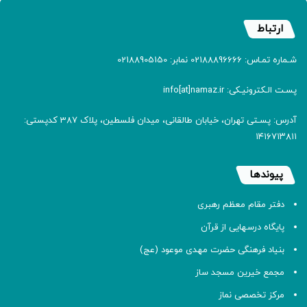
ارتباط
شـماره تمـاس: 02188896666 نمابر: 02188905150
پسـت الـکترونیـکی: info[at]namaz.ir
آدرس: پسـتی تهران، خیابان طالقانی، میدان فلسطین، پلاک 387 کدپستی:
۱۴۱۶۷۱۳۸۱۱
پیوندها
دفتر مقام معظم رهبری
پایگاه درسهایی از قرآن
بنیاد فرهنگی حضرت مهدی موعود (عج)
مجمع خیرین مسجد ساز
مرکز تخصصی نماز