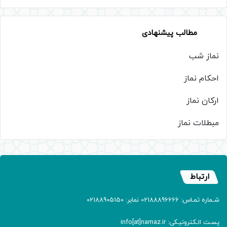
مطالب پیشنهادی
نماز شب
احکام نماز
ارکان نماز
مبطلات نماز
ارتباط
شـماره تمـاس: 02188896666 نمابر: 02188905150
پسـت الـکترونیـکی: info[at]namaz.ir