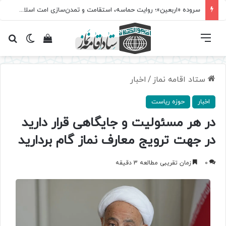
سروده‌ «اربعین»؛ روایت حماسه، استقامت و تمدن‌سازی امت اسلامی
فهرست
تغییر پ
مشاهده سبد 
جس
ستاد اقامه نماز
/
اخبار
اخبار
حوزه ریاست
در هر مسئولیت و جايگاهی قرار دارید
در جهت ترویج معارف نماز گام بردارید
0
زمان تقریبی مطالعه 3 دقیقه