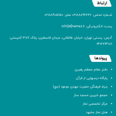
ارتباط
شـماره تمـاس: 02188896666 نمابر: 02188905150
پسـت الـکترونیـکی: info[at]namaz.ir
آدرس: پسـتی تهران، خیابان طالقانی، میدان فلسطین، پلاک 387 کدپستی:
۱۴۱۶۷۱۳۸۱۱
پیوندها
دفتر مقام معظم رهبری
پایگاه درسهایی از قرآن
بنیاد فرهنگی حضرت مهدی موعود (عج)
مجمع خیرین مسجد ساز
مرکز تخصصی نماز
هتل نماز مشهد