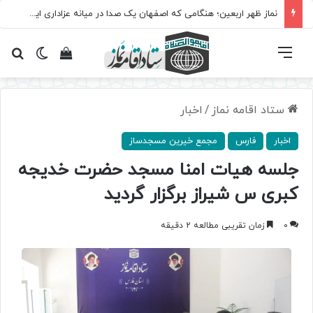
نماز ظهر اربعین؛ هنگامی که اصفهان یک صدا در میانه عزاداری ایستاد
فهرست
تغییر پ
مشاهده سبد 
جس
ستاد اقامه نماز
/
اخبار
اخبار
فارس
مجمع خیرین مسجدساز
جلسه هیات امنا مسجد حضرت خدیجه
کبری س شیراز برگزار گردید
0
زمان تقریبی مطالعه 2 دقیقه