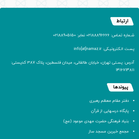
ارتباط
شـماره تمـاس: 02188896666 نمابر: 02188905150
پسـت الـکترونیـکی: info[at]namaz.ir
آدرس: پسـتی تهران، خیابان طالقانی، میدان فلسطین، پلاک 387 کدپستی:
۱۴۱۶۷۱۳۸۱۱
پیوندها
دفتر مقام معظم رهبری
پایگاه درسهایی از قرآن
بنیاد فرهنگی حضرت مهدی موعود (عج)
مجمع خیرین مسجد ساز