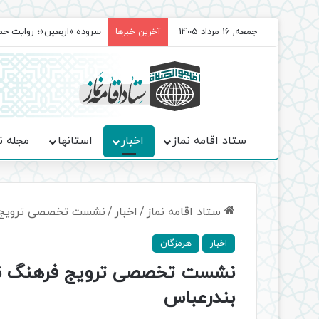
جمعه, 16 مرداد 1405
سروده‌ «اربعین»؛ روایت ح
آخرین خبرها
ستاد اقامه نماز
اخبار
استانها
مجله ن
ستاد اقامه نماز
/
اخبار
/
نشست تخصصی ترویج فر
اخبار
هرمزگان
نشست تخصصی ترویج فرهنگ نماز
بندرعباس