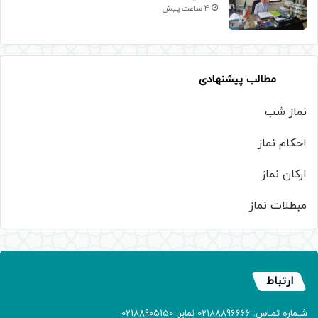
4 ساعت پیش
مطالب پیشنهادی
نماز شب
احکام نماز
ارکان نماز
مبطلات نماز
ارتباط
شـماره تمـاس: 02188896666 نمابر: 02188905150