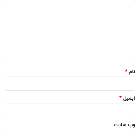
د
ی
د
گ
ا
ه
*
نام
*
ایمیل
*
وب‌ سایت