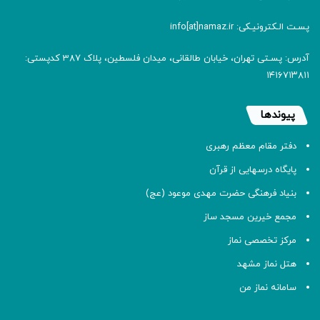
پسـت الـکترونیـکی: info[at]namaz.ir
آدرس: پسـتی تهران، خیابان طالقانی، میدان فلسطین، پلاک 387 کدپستی:
۱۴۱۶۷۱۳۸۱۱
پیوندها
دفتر مقام معظم رهبری
پایگاه درسهایی از قرآن
بنیاد فرهنگی حضرت مهدی موعود (عج)
مجمع خیرین مسجد ساز
مرکز تخصصی نماز
هتل نماز مشهد
سامانه نماز من