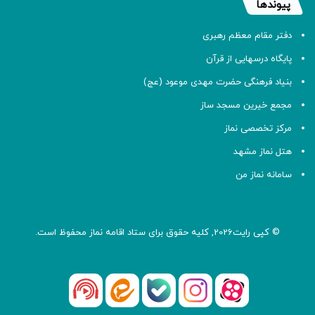
پیوندها
دفتر مقام معظم رهبری
پایگاه درسهایی از قرآن
بنیاد فرهنگی حضرت مهدی موعود (عج)
مجمع خیرین مسجد ساز
مرکز تخصصی نماز
هتل نماز مشهد
سامانه نماز من
© کپی رایت2026, کلیه حقوق برای ستاد اقامه
نماز
محفوظ است.
آپارات
بله
اینستاگرام
ایتا
شنوتو