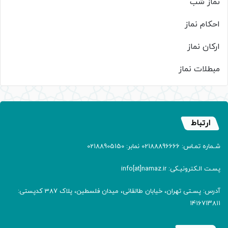
نماز شب
احکام نماز
ارکان نماز
مبطلات نماز
ارتباط
شـماره تمـاس: 02188896666 نمابر: 02188905150
پسـت الـکترونیـکی: info[at]namaz.ir
آدرس: پسـتی تهران، خیابان طالقانی، میدان فلسطین، پلاک 387 کدپستی:
۱۴۱۶۷۱۳۸۱۱