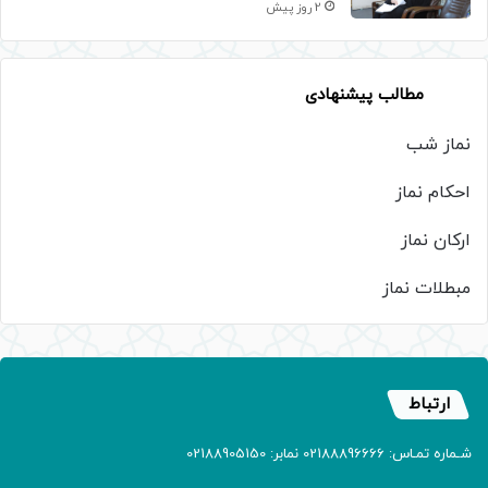
2 روز پیش
مطالب پیشنهادی
نماز شب
احکام نماز
ارکان نماز
مبطلات نماز
ارتباط
شـماره تمـاس: 02188896666 نمابر: 02188905150