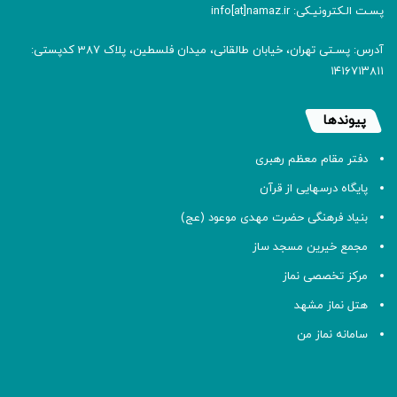
پسـت الـکترونیـکی: info[at]namaz.ir
آدرس: پسـتی تهران، خیابان طالقانی، میدان فلسطین، پلاک 387 کدپستی:
۱۴۱۶۷۱۳۸۱۱
پیوندها
دفتر مقام معظم رهبری
پایگاه درسهایی از قرآن
بنیاد فرهنگی حضرت مهدی موعود (عج)
مجمع خیرین مسجد ساز
مرکز تخصصی نماز
هتل نماز مشهد
سامانه نماز من