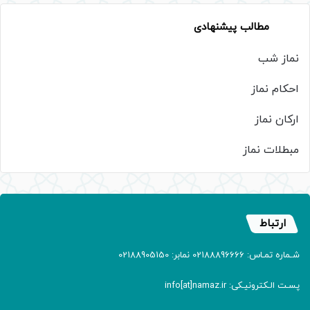
مطالب پیشنهادی
نماز شب
احکام نماز
ارکان نماز
مبطلات نماز
ارتباط
شـماره تمـاس: 02188896666 نمابر: 02188905150
پسـت الـکترونیـکی: info[at]namaz.ir