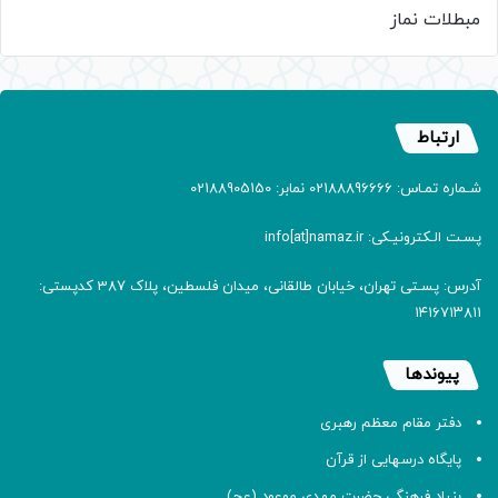
مبطلات نماز
ارتباط
شـماره تمـاس: 02188896666 نمابر: 02188905150
پسـت الـکترونیـکی: info[at]namaz.ir
آدرس: پسـتی تهران، خیابان طالقانی، میدان فلسطین، پلاک 387 کدپستی:
۱۴۱۶۷۱۳۸۱۱
پیوندها
دفتر مقام معظم رهبری
پایگاه درسهایی از قرآن
بنیاد فرهنگی حضرت مهدی موعود (عج)