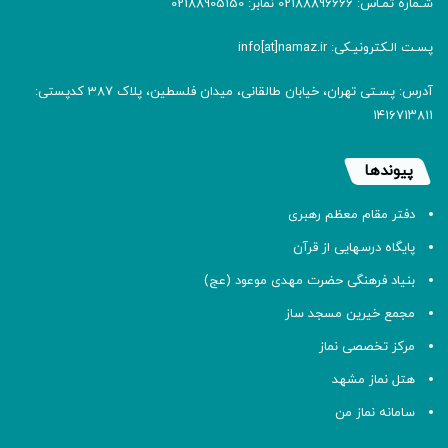
شـماره تمـاس: 02188896666 نمابر: 02188905150
پسـت الـکترونیـکی: info[at]namaz.ir
آدرس: پسـتی تهران، خیابان طالقانی، میدان فلسطین، پلاک 387 کدپستی:
۱۴۱۶۷۱۳۸۱۱
پیوندها
دفتر مقام معظم رهبری
پایگاه درسهایی از قرآن
بنیاد فرهنگی حضرت مهدی موعود (عج)
مجمع خیرین مسجد ساز
مرکز تخصصی نماز
هتل نماز مشهد
سامانه نماز من