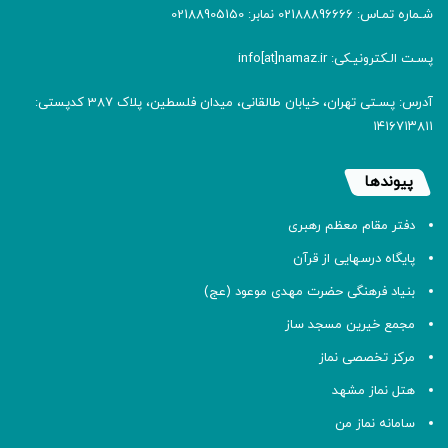
شـماره تمـاس: 02188896666 نمابر: 02188905150
پسـت الـکترونیـکی: info[at]namaz.ir
آدرس: پسـتی تهران، خیابان طالقانی، میدان فلسطین، پلاک 387 کدپستی:
۱۴۱۶۷۱۳۸۱۱
پیوندها
دفتر مقام معظم رهبری
پایگاه درسهایی از قرآن
بنیاد فرهنگی حضرت مهدی موعود (عج)
مجمع خیرین مسجد ساز
مرکز تخصصی نماز
هتل نماز مشهد
سامانه نماز من