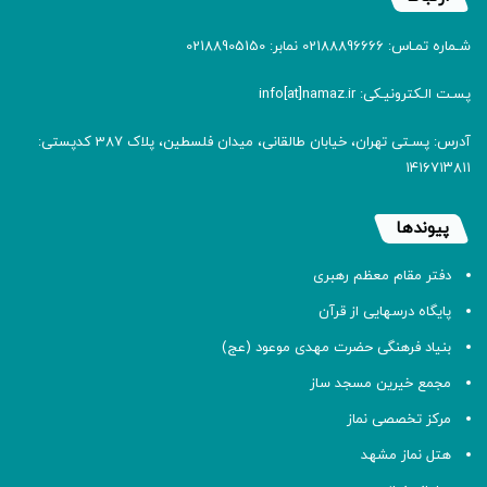
شـماره تمـاس: 02188896666 نمابر: 02188905150
پسـت الـکترونیـکی: info[at]namaz.ir
آدرس: پسـتی تهران، خیابان طالقانی، میدان فلسطین، پلاک 387 کدپستی:
۱۴۱۶۷۱۳۸۱۱
پیوندها
دفتر مقام معظم رهبری
پایگاه درسهایی از قرآن
بنیاد فرهنگی حضرت مهدی موعود (عج)
مجمع خیرین مسجد ساز
مرکز تخصصی نماز
هتل نماز مشهد