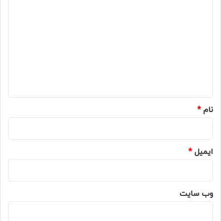
د
ی
د
گ
ا
ه
*
نام
*
ایمیل
*
وب‌ سایت