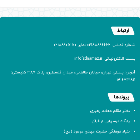
ارتباط
شـماره تمـاس: 02188896666 نمابر: 02188905150
پسـت الـکترونیـکی: info[at]namaz.ir
آدرس: پسـتی تهران، خیابان طالقانی، میدان فلسطین، پلاک 387 کدپستی:
۱۴۱۶۷۱۳۸۱۱
پیوندها
دفتر مقام معظم رهبری
پایگاه درسهایی از قرآن
بنیاد فرهنگی حضرت مهدی موعود (عج)