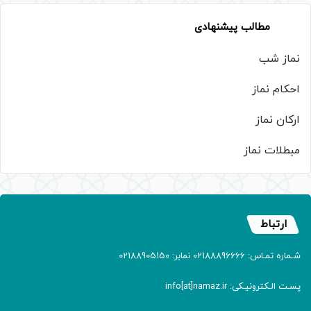
مطالب پیشنهادی
نماز شب
احکام نماز
ارکان نماز
مبطلات نماز
ارتباط
شـماره تمـاس: 02188896666 نمابر: 02188905150
پسـت الـکترونیـکی: info[at]namaz.ir