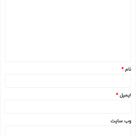
د
ی
د
گ
ا
ه
*
نام
*
ایمیل
*
وب‌ سایت