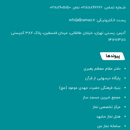
شـماره تمـاس: 02188896666 نمابر: 02188905150
پسـت الـکترونیـکی: info[at]namaz.ir
آدرس: پسـتی تهران، خیابان طالقانی، میدان فلسطین، پلاک 387 کدپستی:
۱۴۱۶۷۱۳۸۱۱
پیوندها
دفتر مقام معظم رهبری
پایگاه درسهایی از قرآن
بنیاد فرهنگی حضرت مهدی موعود (عج)
مجمع خیرین مسجد ساز
مرکز تخصصی نماز
هتل نماز مشهد
سامانه نماز من