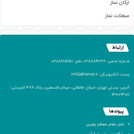
ارکان نماز
مبطلات نماز
ارتباط
شـماره تمـاس: 02188896666 نمابر: 02188905150
پسـت الـکترونیـکی: info[at]namaz.ir
آدرس: پسـتی تهران، خیابان طالقانی، میدان فلسطین، پلاک 387 کدپستی:
۱۴۱۶۷۱۳۸۱۱
پیوندها
دفتر مقام معظم رهبری