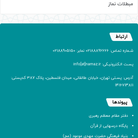
مبطلات نماز
ارتباط
شـماره تمـاس: 02188896666 نمابر: 02188905150
پسـت الـکترونیـکی: info[at]namaz.ir
آدرس: پسـتی تهران، خیابان طالقانی، میدان فلسطین، پلاک 387 کدپستی:
۱۴۱۶۷۱۳۸۱۱
پیوندها
دفتر مقام معظم رهبری
پایگاه درسهایی از قرآن
بنیاد فرهنگی حضرت مهدی موعود (عج)