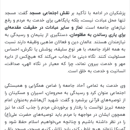
پزشکیان در ادامه با تأکید بر
نقش اجتماعی مسجد
گفت: مسجد
تنها محل عبادت نیست، بلکه پایگاهی برای خدمت به مردم و رفع
نیازهای جامعه است.
نماز و سایر عبادات در حقیقت مقدمه‌ای
برای یاری رساندن به مظلومان
، دستگیری از یتیمان و رسیدگی به
نیازمندان هستند. عالمان دین و فعالان مذهبی وظیفه دارند نسبت
به همه افراد جامعه، با هر نوع سلیقه، پوشش یا نگرش، احساس
مسئولیت کنند. نگاه دینی ما ایجاب می‌کند که هیچ‌کس از دایره
مهر و خدمت بیرون نماند، چرا که معیار در نگاه الهی، صداقت،
انسانیت و خدمت به خلق است.
وی خدمت به تمامی آحاد جامعه را ضامن همگرایی و همبستگی
اجتماعی عنوان کرد و رسیدگی به محرومان، اسیران و مسکینان را
از توصیه‌های قرآنی برشمرد و گفت: شهید آل‌هاشم به‌عنوان امام
جمعه تبریز توانست با رفتار و برخوردش مردم را جذب کند، ما نیز
همچون ایشان در مواجهه با مردم باید توصیه‌های حضرت علی(ع)
را در نظر داشته باشیم و چنانچه می‌خواهیم اسلام حفظ شود و
آمریکا نتواند هیچ غلطی کند، باید تلاش کنیم مسجد، مسجد باقی