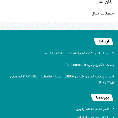
ارکان نماز
مبطلات نماز
ارتباط
شـماره تمـاس: 02188896666 نمابر: 02188905150
پسـت الـکترونیـکی: info[at]namaz.ir
آدرس: پسـتی تهران، خیابان طالقانی، میدان فلسطین، پلاک 387 کدپستی:
۱۴۱۶۷۱۳۸۱۱
پیوندها
دفتر مقام معظم رهبری
پایگاه درسهایی از قرآن