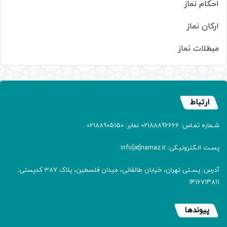
احکام نماز
ارکان نماز
مبطلات نماز
ارتباط
شـماره تمـاس: 02188896666 نمابر: 02188905150
پسـت الـکترونیـکی: info[at]namaz.ir
آدرس: پسـتی تهران، خیابان طالقانی، میدان فلسطین، پلاک 387 کدپستی:
۱۴۱۶۷۱۳۸۱۱
پیوندها