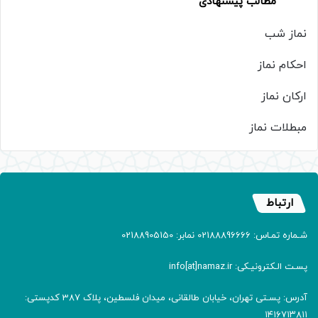
مطالب پیشنهادی
نماز شب
احکام نماز
ارکان نماز
مبطلات نماز
ارتباط
شـماره تمـاس: 02188896666 نمابر: 02188905150
پسـت الـکترونیـکی: info[at]namaz.ir
آدرس: پسـتی تهران، خیابان طالقانی، میدان فلسطین، پلاک 387 کدپستی:
۱۴۱۶۷۱۳۸۱۱