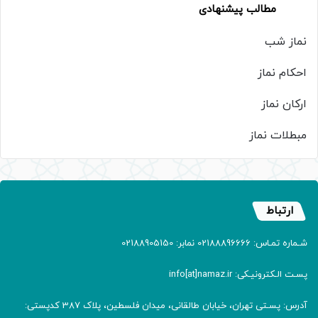
مطالب پیشنهادی
نماز شب
احکام نماز
ارکان نماز
مبطلات نماز
ارتباط
شـماره تمـاس: 02188896666 نمابر: 02188905150
پسـت الـکترونیـکی: info[at]namaz.ir
آدرس: پسـتی تهران، خیابان طالقانی، میدان فلسطین، پلاک 387 کدپستی: