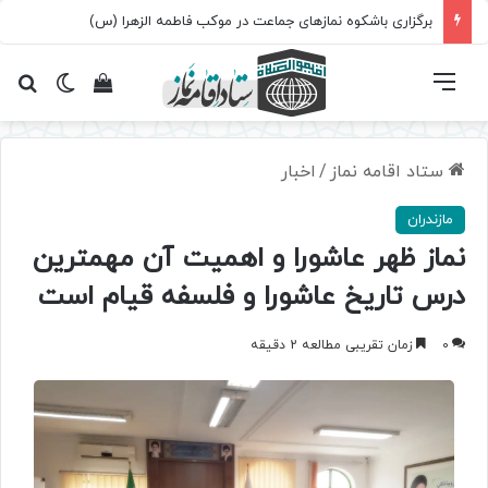
برگزاری باشکوه نمازهای جماعت در موکب فاطمه الزهرا (س)
فهرست
تغییر پ
مشاهده سبد 
جس
ستاد اقامه نماز
/
اخبار
مازندران
نماز ظهر عاشورا و اهميت آن مهمترين
درس تاريخ عاشورا و فلسفه قيام است
0
زمان تقریبی مطالعه 2 دقیقه