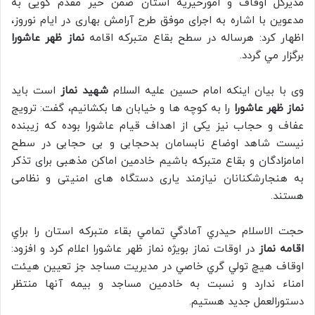
مدیرکل اوقاف و امورخیریه استان ضمن خیر مقدم گویی به
مدعوين با اشاره به اجرای موفق طرح آرامش بهاری در ایام نوروز،
اظهار کرد: هرساله در سطح بقاع متبرکه اقامه
نماز ظهر عاشورا
برگزار مي گردد.
وی با بیان اینکه امام حسین عليه السلام
شهید نماز
است باید
نماز ظهر عاشورا
را به کوچه ها و خیابان ها بکشانیم، گفت: ترویج
عفاف و حجاب نیز یکی از اهداف قیام عاشورا بوده که زیبنده
نیست شاهد اوضاع نابسامان بدحجابی و بی حجابی در سطح
امامزادگان و بقاع متبرکه باشیم خادمین اماکن مذهبی برای تذکر
به هنجارشکنانان نیازمند یاری دستگاه های امنیتی و نظامی
هستند.
حجت الاسلام حيدري آمادگي تمامي بقاء متبركه استان را براي
اقامه نماز
در اوقات نماز بويژه نماز ظهر عاشورا اعلام كرد و افزود:
اوقاف هيچ تولي گري خاصي در مديريت مساجد جز تعيين هيئت
امناء ندارد و نسبت به خادمين مساجد و بيمه آنها منتظر
دستورالعمل جديد هستيم.