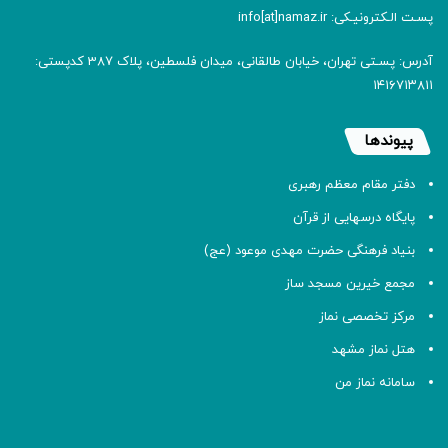
پسـت الـکترونیـکی: info[at]namaz.ir
آدرس: پسـتی تهران، خیابان طالقانی، میدان فلسطین، پلاک 387 کدپستی:
۱۴۱۶۷۱۳۸۱۱
پیوندها
دفتر مقام معظم رهبری
پایگاه درسهایی از قرآن
بنیاد فرهنگی حضرت مهدی موعود (عج)
مجمع خیرین مسجد ساز
مرکز تخصصی نماز
هتل نماز مشهد
سامانه نماز من