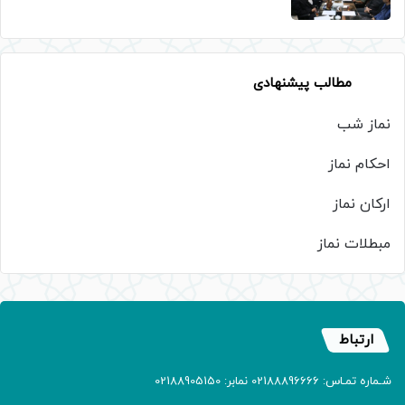
مطالب پیشنهادی
نماز شب
احکام نماز
ارکان نماز
مبطلات نماز
ارتباط
شـماره تمـاس: 02188896666 نمابر: 02188905150