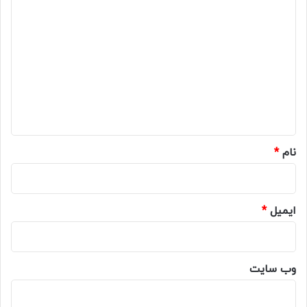
د
ی
د
گ
ا
ه
*
نام
*
ایمیل
*
وب‌ سایت