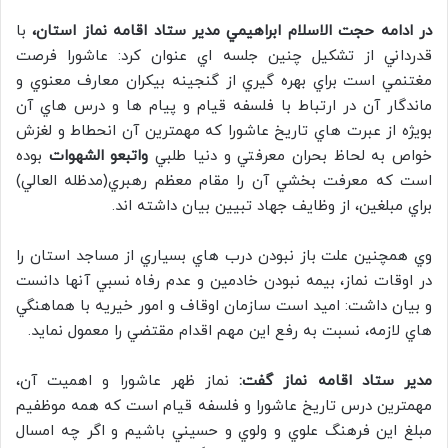
در ادامه حجت الاسلام ابراهيمي مدير ستاد اقامه نماز استان،
با
قدرداني از تشكيل چنين جلسه اي عنوان كرد: عاشورا فرصت
مغتنمي است براي بهره گيري از گنجينه بيكران معارف معنوي و
ماندگار آن در ارتباط با فلسفه قيام و پيام ها و درس هاي آن
بويژه از عبرت هاي تاريخ عاشورا كه مهمترين آن انحطاط و لغزش
خواص به لحاظ بحران معرفتي و دنيا طلبي
واتبعو الشهوات
بوده
است كه معرفت بخشي آن را مقام معظم رهبري(مدظله العالي)
براي مبلغين، از وظايف جهاد تبيين بيان داشته اند.
وي همچنين علت باز نبودن درب هاي بسياري از مساجد استان را
در اوقات نماز، بيمه نبودن خادمين و عدم رفاه نسبي آنها دانست
و بيان داشت: اميد است سازمان اوقاف و امور خيريه با هماهنگي
هاي لازمه، نسبت به رفع اين مهم اقدام مقتضي را معمول نمايد.
مدير ستاد اقامه نماز گفت:
نماز ظهر عاشورا و اهميت آن،
مهمترين درس تاريخ عاشورا و فلسفه قيام است كه همه موظفيم
مبلغ اين فرهنگ علوي و ولوي و حسيني باشيم و اگر چه امسال