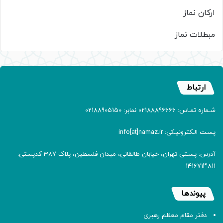
ارکان نماز
مبطلات نماز
ارتباط
شـماره تمـاس: 02188896666 نمابر: 02188905150
پسـت الـکترونیـکی: info[at]namaz.ir
آدرس: پسـتی تهران، خیابان طالقانی، میدان فلسطین، پلاک 387 کدپستی:
۱۴۱۶۷۱۳۸۱۱
پیوندها
دفتر مقام معظم رهبری